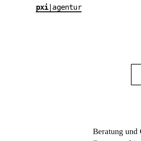
pxi
|agentur
Beratung und 