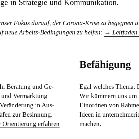
e in Strategie und Kommunikation.
unser Fokus darauf, der Corona-Krise zu begegnen u
uf neue Arbeits-Bedingungen zu helfen:
→
Leitfaden
Befähigung
 In Beratung und Ge­
Egal welches Thema: D
ie und Ver­marktung
Wir kümmern uns um p
Ver­änderung in Aus­
Ein­ordnen von Rahmen
Häfen zur Besinnung.
Ideen in unter­nehmeri
 Orientierung erfahren
machen.