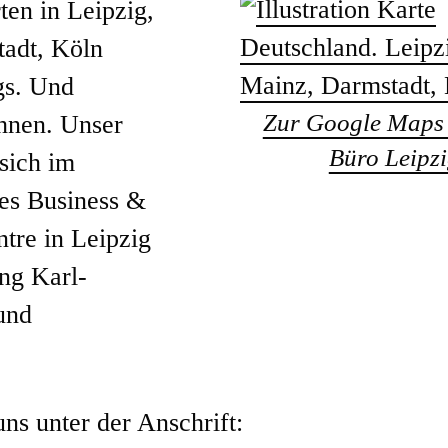
ten in Leipzig,
adt, Köln
gs. Und
Zur Google Maps 
Ihnen. Unser
Büro Leipz
sich im
es Business &
tre in Leipzig
ng Karl-
und
uns unter der Anschrift: